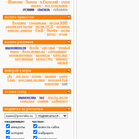
•
Штирлиц
•
Чапаев
•
п.Ржевский
•
герои
сказок
•
все остальные
•
лучшие
•
скачать
•
добавить
•
палата приколов
Фоменко
•
страшилки
•
шутки КВН
•
армянское радио
•
песни ОСП
•
военные
•
аншлаг-аншлаг
•
Flash
•
Мерфи
•
тосты
•
видео
•
аудио
•
палата рисунков
знаменитости
•
doodie
•
рисунки
•
черный
юмор
•
фото-приколы
•
спортивные
•
компьютерные
•
комиксы
•
взрослые
•
татуировки
•
камасутра
•
пивные
•
дисней
•
поиграй в игры
сlix
•
эро пазл
•
тетрис
•
шашки
•
сапёр
•
Lines
•
крестики-нолики
•
морской бой
•
реверсии
•
ещё
•
только супер
знакомства
•
чат
•
тексты песен
•
гороскоп
•
сонник
•
wallpapers
•
подписка на рассылки
ежедневные:
частые:
анекдоты
новости сайта
истории
wallpapers
гороскоп
тексты песен