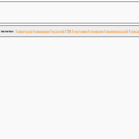
 палаты:
|
анекдотов
|
анимашек
|
историй
|
N6
|
рисунков
|
приколов
|
знаменитостей
|
текст