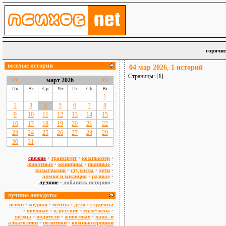
горячие
веселые истории
04 мар 2026, 1 историй
Страницы: [
1
]
<<
март 2026
>>
Пн
Вт
Ср
Чт
Пт
Сб
Вс
1
2
3
4
5
6
7
8
9
10
11
12
13
14
15
16
17
18
19
20
21
22
23
24
25
26
27
28
29
30
31
свежие
•
транспорт
•
компьютер
•
животные
•
женщины
•
пьянные
•
розыгрыши
•
студенты
•
дети
•
армия и милиция
•
разные
•
лучшие
•
добавить историю
•
лучшие анекдоты
психи
•
медики
•
менты
•
дети
•
студенты
•
военные
•
н-русские
•
муж+жена
•
звёзды
•
водители
•
животные
•
нарк. и
алкаголики
•
политики
•
компьютерщики