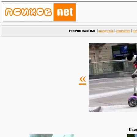
горячие палаты:
|
анекдотов
|
анимашек
|
ис
«
Похо