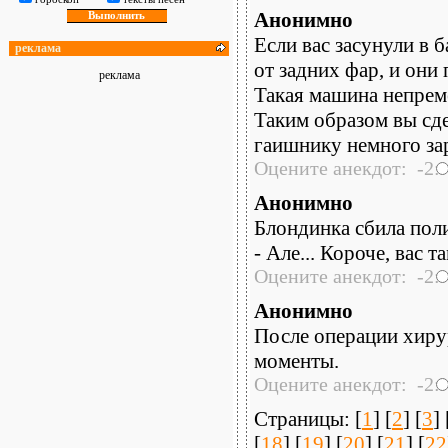
Анонимно
Если вас засунули в 
реклама
от задних фар, и они 
реклама
Такая машина непрем
Таким образом вы сде
гаишнику немного зар
Оцените анекдот: -2:
Анонимно
Блондинка сбила поли
- Але... Короче, вас т
Оцените анекдот: -2:
Анонимно
После операции хиру
моменты.
Оцените анекдот: -2:
Страницы: [
1
] [
2
] [
3
] 
[
18
] [
19
] [
20
] [
21
] [
22