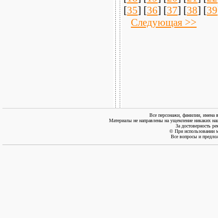
[
35
] [
36
] [
37
] [
38
] [
39
Следующая >>
Все персонажи, фамилии, имена 
Материалы не направлены на ущемление никаких нац
За достоверность ре
© При использовании м
Все вопросы и предло