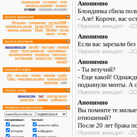
розыгрыши
•
студенты
•
дети
•
Aнoнимнo
армия и милиция
•
разные
•
лучшие
•
добавить историю
•
Блондинка сбила поли
палата приколов
- Але! Короче, вас ос
Фоменко
•
страшилки
•
шутки КВН
•
Оцените анекдот: -2:
армянское радио
•
песни ОСП
•
военные
•
аншлаг-аншлаг
•
Flash
•
Мерфи
•
тосты
•
видео
•
аудио
•
Aнoнимнo
палата рисунков
Если вас зарезали без
знаменитости
•
doodie
•
рисунки
•
черный
Оцените анекдот: -2:
юмор
•
фото-приколы
•
спортивные
•
компьютерные
•
комиксы
•
взрослые
•
татуировки
•
камасутра
•
пивные
•
Анонимно
дисней
•
- Ты везучий?
поиграй в игры
сlix
•
эро пазл
•
тетрис
•
шашки
•
сапёр
•
- Еще какой! Однажды
Lines
•
крестики-нолики
•
морской бой
•
реверсии
•
ещё
•
подкинули менты. А 
только супер
Оцените анекдот: -2:
знакомства
•
чат
•
тексты песен
•
гороскоп
•
сонник
•
wallpapers
•
Анонимно
подписка на рассылки
Вы помните те милые 
отношений?
ежедневные:
частые:
После 20 лет брака п
анекдоты
новости сайта
истории
wallpapers
Оцените анекдот: -2:
гороскоп
тексты песен