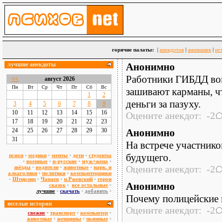
горячие палаты:
|
анекдотов
|
анимашек
|
ис
лучшие анекдоты
Aнoнимнo
Работники ГИБДД вовс
<<
август 2026
Пн
Вт
Ср
Чт
Пт
Сб
Вс
зашивают карманы, чт
1
2
деньги за пазуху.
3
4
5
6
7
8
9
10
11
12
13
14
15
16
Оцените анекдот: -2:
17
18
19
20
21
22
23
24
25
26
27
28
29
30
Aнoнимнo
31
На встрече участник
будущего.
психи
•
медики
•
менты
•
дети
•
студенты
•
военные
•
н-русские
•
муж+жена
•
Оцените анекдот: -2:
звёзды
•
водители
•
животные
•
нарк. и
алкаголики
•
политики
•
компьютерщики
•
Штирлиц
•
Чапаев
•
п.Ржевский
•
герои
Aнoнимнo
сказок
•
все остальные
•
лучшие
•
скачать
•
добавить
•
Почему полицейские 
веселые истории
Оцените анекдот: -2:
свежие
•
транспорт
•
компьютер
•
животные
•
женщины
•
пьянные
•