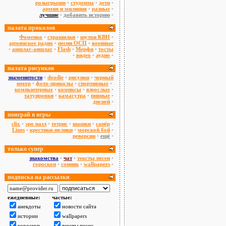
розыгрыши
•
студенты
•
дети
•
армия и милиция
•
разные
•
лучшие
•
добавить историю
•
палата приколов
Фоменко
•
страшилки
•
шутки КВН
•
армянское радио
•
песни ОСП
•
военные
•
аншлаг-аншлаг
•
Flash
•
Мерфи
•
тосты
•
видео
•
аудио
•
палата рисунков
знаменитости
•
doodie
•
рисунки
•
черный
юмор
•
фото-приколы
•
спортивные
•
компьютерные
•
комиксы
•
взрослые
•
татуировки
•
камасутра
•
пивные
•
дисней
•
поиграй в игры
сlix
•
эро пазл
•
тетрис
•
шашки
•
сапёр
•
Lines
•
крестики-нолики
•
морской бой
•
реверсии
•
ещё
•
только супер
знакомства
•
чат
•
тексты песен
•
гороскоп
•
сонник
•
wallpapers
•
подписка на рассылки
ежедневные:
частые:
анекдоты
новости сайта
истории
wallpapers
гороскоп
тексты песен