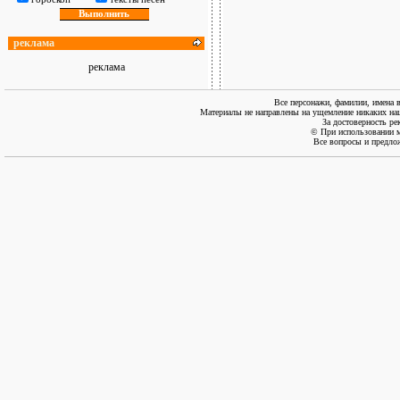
реклама
реклама
Все персонажи, фамилии, имена 
Материалы не направлены на ущемление никаких нац
За достоверность ре
© При использовании м
Все вопросы и предло