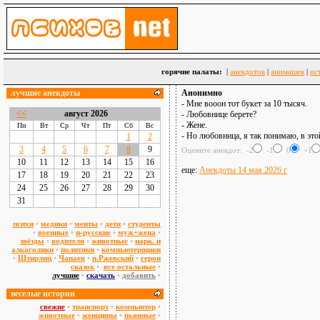
горячие палаты:
|
анекдотов
|
анимашек
|
ис
лучшие анекдоты
Анонимно
- Мне вооон тот букет за 10 тысяч.
<<
август 2026
- Любовнице берете?
- Жене.
Пн
Вт
Ср
Чт
Пт
Сб
Вс
- Но любовница, я так понимаю, в это
1
2
3
4
5
6
7
8
9
Оцените анекдот: -2:
-1:
0:
+1:
10
11
12
13
14
15
16
еще:
Анекдоты 14 мая 2026 г
17
18
19
20
21
22
23
24
25
26
27
28
29
30
31
психи
•
медики
•
менты
•
дети
•
студенты
•
военные
•
н-русские
•
муж+жена
•
звёзды
•
водители
•
животные
•
нарк. и
алкаголики
•
политики
•
компьютерщики
•
Штирлиц
•
Чапаев
•
п.Ржевский
•
герои
сказок
•
все остальные
•
лучшие
•
скачать
•
добавить
•
веселые истории
свежие
•
транспорт
•
компьютер
•
животные
•
женщины
•
пьянные
•